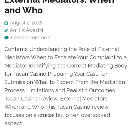
and Who
August 2, 2026
Amit K Awasthi
Leave a comment
Contents Understanding the Role of External
Mediators When to Escalate Your Complaint to a
Mediator Identifying the Correct Mediating Body
for Tucan Casino Preparing Your Case for
Submission What to Expect From the Mediation
Process Limitations and Realistic Outcomes
Tucan Casino Review: External Mediators –
When and Who This Tucan Casino review
focuses on a crucial but often overlooked
aspect …