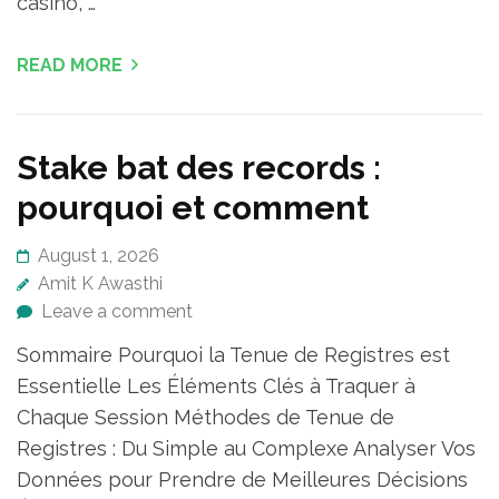
casino, …
READ MORE
Stake bat des records :
pourquoi et comment
August 1, 2026
Amit K Awasthi
Leave a comment
Sommaire Pourquoi la Tenue de Registres est
Essentielle Les Éléments Clés à Traquer à
Chaque Session Méthodes de Tenue de
Registres : Du Simple au Complexe Analyser Vos
Données pour Prendre de Meilleures Décisions