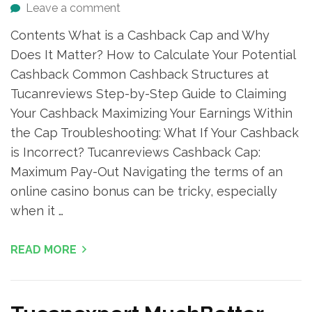
Leave a comment
Contents What is a Cashback Cap and Why
Does It Matter? How to Calculate Your Potential
Cashback Common Cashback Structures at
Tucanreviews Step-by-Step Guide to Claiming
Your Cashback Maximizing Your Earnings Within
the Cap Troubleshooting: What If Your Cashback
is Incorrect? Tucanreviews Cashback Cap:
Maximum Pay-Out Navigating the terms of an
online casino bonus can be tricky, especially
when it …
READ MORE